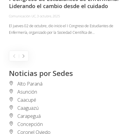
Liderando el cambio desde el cuidado
Comunicación UC
,
3 octubre, 2025
C
El jueves 02 de octubre, dio inicio el I Congreso de Estudiantes de
Enfermería, organizado por la Sociedad Científica de…
E
I
Noticias por Sedes
Alto Paraná
Asunción
Caacupé
Caaguazú
Carapeguá
Concepción
Coronel Oviedo