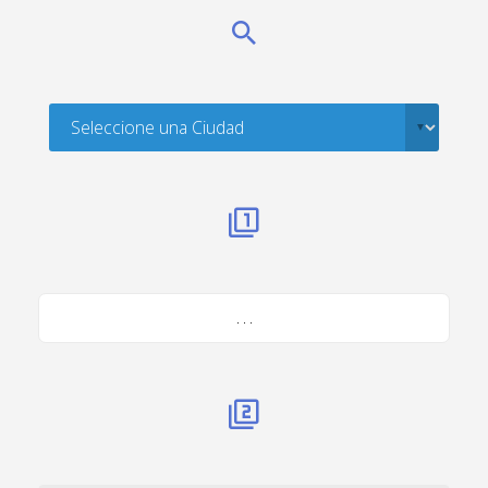
. . .