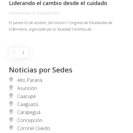
Liderando el cambio desde el cuidado
Comunicación UC
,
3 octubre, 2025
C
El jueves 02 de octubre, dio inicio el I Congreso de Estudiantes de
Enfermería, organizado por la Sociedad Científica de…
E
I
Noticias por Sedes
Alto Paraná
Asunción
Caacupé
Caaguazú
Carapeguá
Concepción
Coronel Oviedo