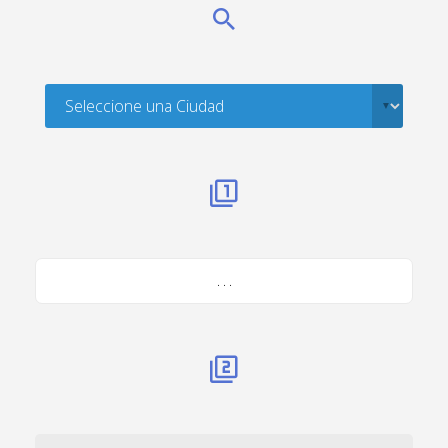
. . .