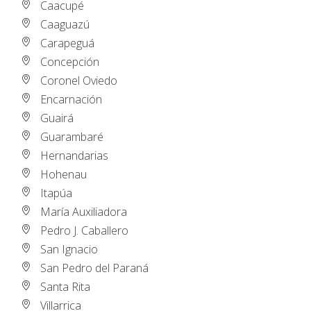
Caacupé
Caaguazú
Carapeguá
Concepción
Coronel Oviedo
Encarnación
Guairá
Guarambaré
Hernandarias
Hohenau
Itapúa
María Auxiliadora
Pedro J. Caballero
San Ignacio
San Pedro del Paraná
Santa Rita
Villarrica