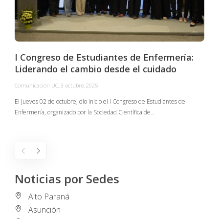
I Congreso de Estudiantes de Enfermería:
Liderando el cambio desde el cuidado
Comunicación UC
,
3 octubre, 2025
C
El jueves 02 de octubre, dio inicio el I Congreso de Estudiantes de
Enfermería, organizado por la Sociedad Científica de…
E
I
Noticias por Sedes
Alto Paraná
Asunción