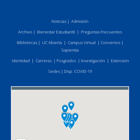
Noticias
|
Admisión
Archivo
|
Bienestar Estudiantil
|
Preguntas Frecuentes
Bibliotecas
|
UC Abierta
|
Campus Virtual
|
Convenios
|
Sapientia
Identidad
|
Carreras
|
Posgrados
|
Investigación
|
Extensión
Sedes
|
Disp. COVID-19