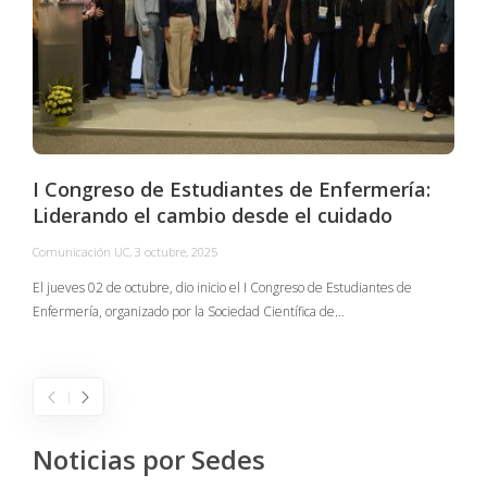
I Congreso de Estudiantes de Enfermería:
Liderando el cambio desde el cuidado
Comunicación UC
,
3 octubre, 2025
C
El jueves 02 de octubre, dio inicio el I Congreso de Estudiantes de
Enfermería, organizado por la Sociedad Científica de…
E
I
Noticias por Sedes