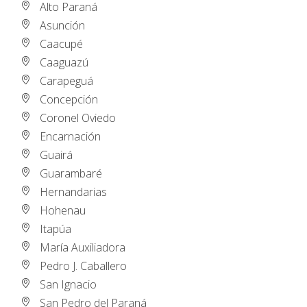
Alto Paraná
Asunción
Caacupé
Caaguazú
Carapeguá
Concepción
Coronel Oviedo
Encarnación
Guairá
Guarambaré
Hernandarias
Hohenau
Itapúa
María Auxiliadora
Pedro J. Caballero
San Ignacio
San Pedro del Paraná