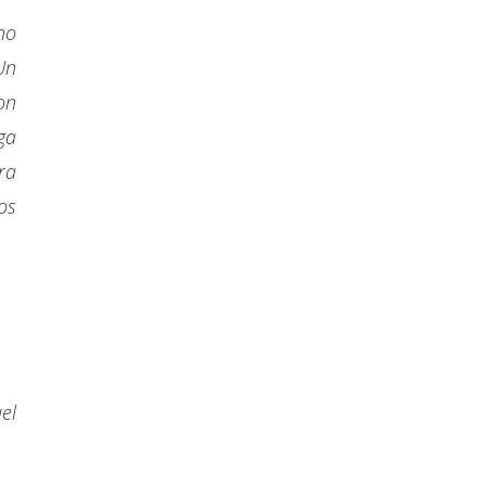
no
Un
on
ga
ra
os
el