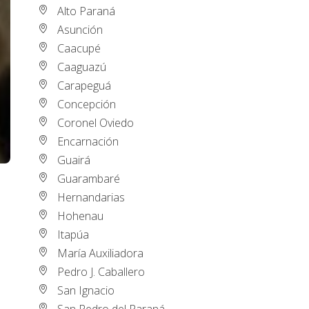
Alto Paraná
Asunción
Caacupé
Caaguazú
Carapeguá
Concepción
Coronel Oviedo
Encarnación
Guairá
Guarambaré
Hernandarias
Hohenau
Itapúa
María Auxiliadora
Pedro J. Caballero
San Ignacio
San Pedro del Paraná