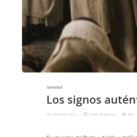
Identidad
Los signos autén
UC
,
15 febrero, 2021
3 min
de lectura
895