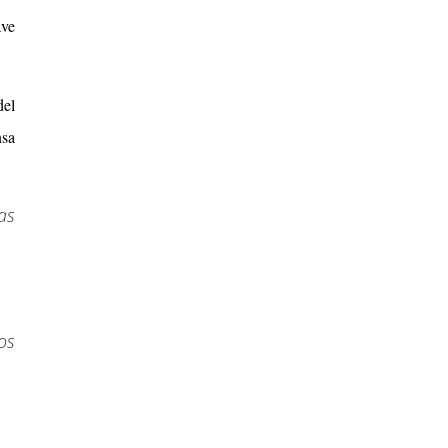
ave
del
nsa
as
os