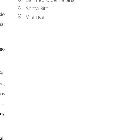
Santa Rita
cio
Villarrica
ía:
 no
Él,
es;
ros
as,
Hoy
al.