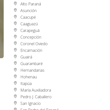
Alto Paraná
Asunción
Caacupé
Caaguazú
Carapeguá
Concepción
Coronel Oviedo
Encarnación
Guairá
Guarambaré
Hernandarias
Hohenau
Itapúa
María Auxiliadora
Pedro J. Caballero
San Ignacio
San Pedro del Paraná