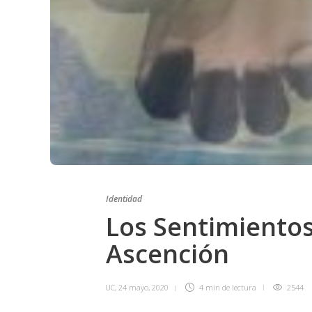
Identidad
Los Sentimiento
Ascención
UC
,
24 mayo, 2020
4 min
de lectura
2544