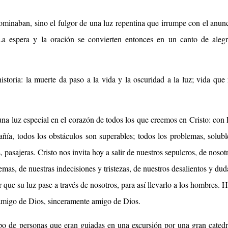
ominaban, sino el fulgor de una luz repentina que irrumpe con el anun
La espera y la oración se convierten entonces en un canto de alegr
storia: la muerte da paso a la vida y la oscuridad a la luz; vida que
 una luz especial en el corazón de todos los que creemos en Cristo: con 
ñía, todos los obstáculos son superables; todos los problemas, solubl
s, pasajeras. Cristo nos invita hoy a salir de nuestros sepulcros, de nosot
as, de nuestras indecisiones y tristezas, de nuestros desalientos y dud
 que su luz pase a través de nosotros, para así llevarlo a los hombres. 
, amigo de Dios, sinceramente amigo de Dios.
o de personas que eran guiadas en una excursión por una gran catedr