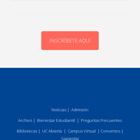
INSCRÍBETE AQUÍ
Noticias
|
Admisión
Archivo
|
Bienestar Estudiantil
|
Preguntas Frecuentes
Bibliotecas
|
UC Abierta
|
Campus Virtual
|
Convenios
|
Sapientia