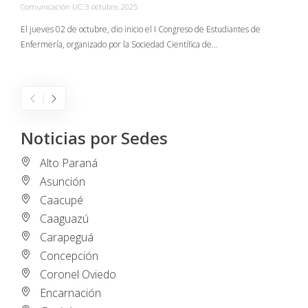
Comunicación UC
,
3 octubre, 2025
C
El jueves 02 de octubre, dio inicio el I Congreso de Estudiantes de
Enfermería, organizado por la Sociedad Científica de…
E
I
Noticias por Sedes
Alto Paraná
Asunción
Caacupé
Caaguazú
Carapeguá
Concepción
Coronel Oviedo
Encarnación