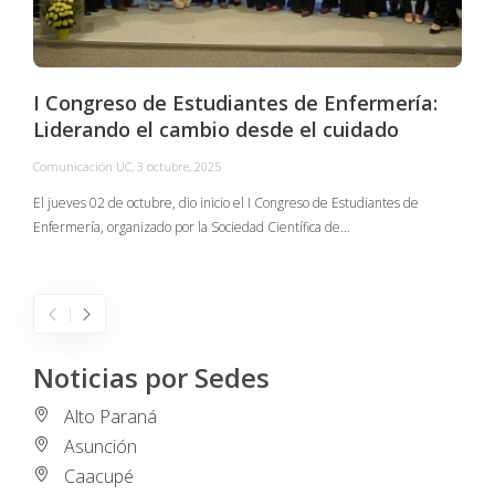
I Congreso de Estudiantes de Enfermería:
Liderando el cambio desde el cuidado
Comunicación UC
,
3 octubre, 2025
C
El jueves 02 de octubre, dio inicio el I Congreso de Estudiantes de
Enfermería, organizado por la Sociedad Científica de…
E
I
Noticias por Sedes
Alto Paraná
Asunción
Caacupé