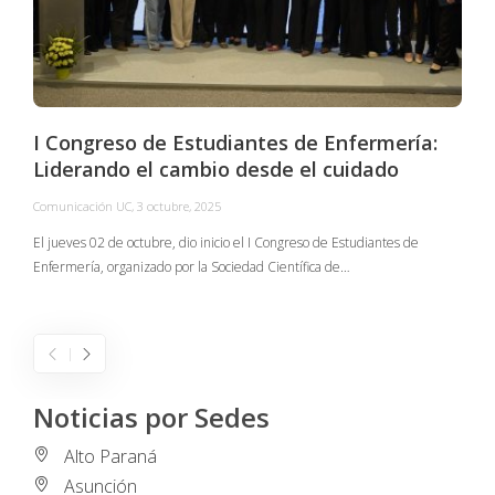
I Congreso de Estudiantes de Enfermería:
Liderando el cambio desde el cuidado
Comunicación UC
,
3 octubre, 2025
C
El jueves 02 de octubre, dio inicio el I Congreso de Estudiantes de
Enfermería, organizado por la Sociedad Científica de…
E
I
Noticias por Sedes
Alto Paraná
Asunción