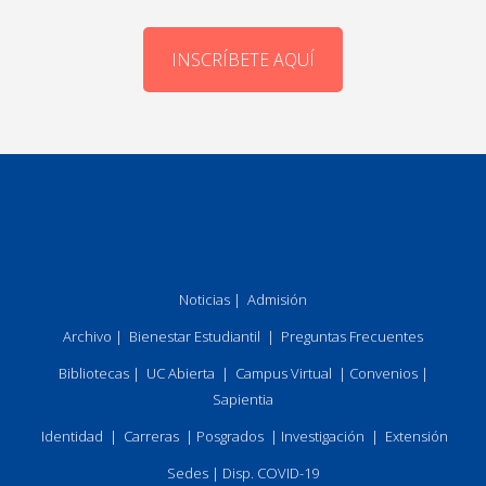
INSCRÍBETE AQUÍ
Noticias
|
Admisión
Archivo
|
Bienestar Estudiantil
|
Preguntas Frecuentes
Bibliotecas
|
UC Abierta
|
Campus Virtual
|
Convenios
|
Sapientia
Identidad
|
Carreras
|
Posgrados
|
Investigación
|
Extensión
Sedes
|
Disp. COVID-19