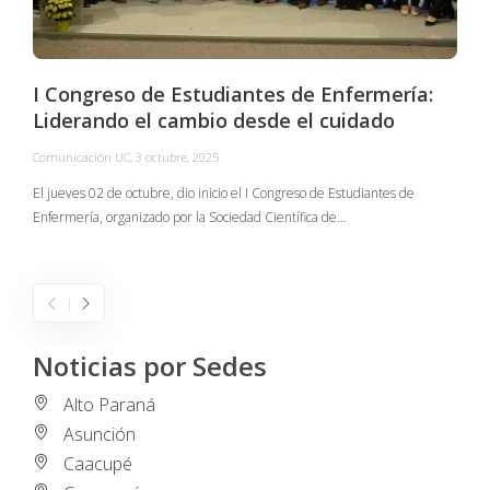
I Congreso de Estudiantes de Enfermería:
Liderando el cambio desde el cuidado
Comunicación UC
,
3 octubre, 2025
C
El jueves 02 de octubre, dio inicio el I Congreso de Estudiantes de
Enfermería, organizado por la Sociedad Científica de…
E
I
Noticias por Sedes
Alto Paraná
Asunción
Caacupé