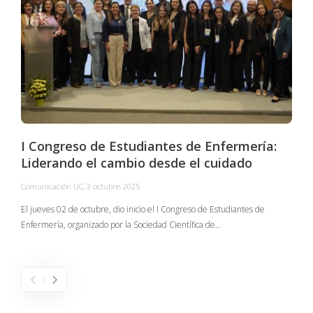
I Congreso de Estudiantes de Enfermería:
Liderando el cambio desde el cuidado
Comunicación UC
,
3 octubre, 2025
C
El jueves 02 de octubre, dio inicio el I Congreso de Estudiantes de
Enfermería, organizado por la Sociedad Científica de…
E
I