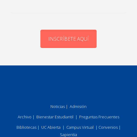
INSCRÍBETE AQUÍ
Noticias
|
Admisión
Archivo
|
Bienestar Estudiantil
|
Preguntas Frecuentes
Bibliotecas
|
UC Abierta
|
Campus Virtual
|
Convenios
|
Sapientia