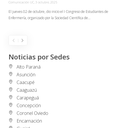
Comunicación UC
,
3 octubre, 2025
C
El jueves 02 de octubre, dio inicio el I Congreso de Estudiantes de
Enfermería, organizado por la Sociedad Científica de…
E
I
Noticias por Sedes
Alto Paraná
Asunción
Caacupé
Caaguazú
Carapeguá
Concepción
Coronel Oviedo
Encarnación