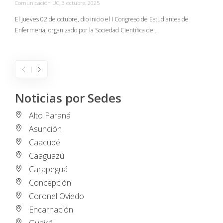
Comunicación UC
,
3 octubre, 2025
C
El jueves 02 de octubre, dio inicio el I Congreso de Estudiantes de
Enfermería, organizado por la Sociedad Científica de…
E
I
Noticias por Sedes
Alto Paraná
Asunción
Caacupé
Caaguazú
Carapeguá
Concepción
Coronel Oviedo
Encarnación