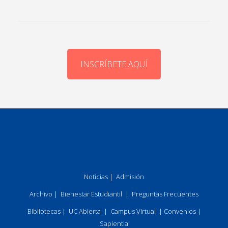
INSCRÍBETE AQUÍ
Noticias
|
Admisión
Archivo
|
Bienestar Estudiantil
|
Preguntas Frecuentes
Bibliotecas
|
UC Abierta
|
Campus Virtual
|
Convenios
|
Sapientia