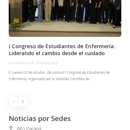
I Congreso de Estudiantes de Enfermería:
Liderando el cambio desde el cuidado
Comunicación UC
,
3 octubre, 2025
C
El jueves 02 de octubre, dio inicio el I Congreso de Estudiantes de
Enfermería, organizado por la Sociedad Científica de…
E
I
Noticias por Sedes
Alto Paraná