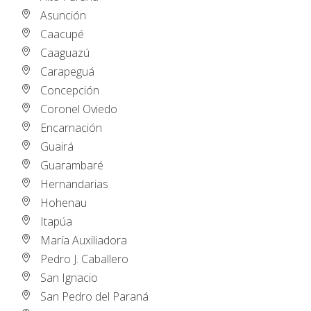
Asunción
Caacupé
Caaguazú
Carapeguá
Concepción
Coronel Oviedo
Encarnación
Guairá
Guarambaré
Hernandarias
Hohenau
Itapúa
María Auxiliadora
Pedro J. Caballero
San Ignacio
San Pedro del Paraná