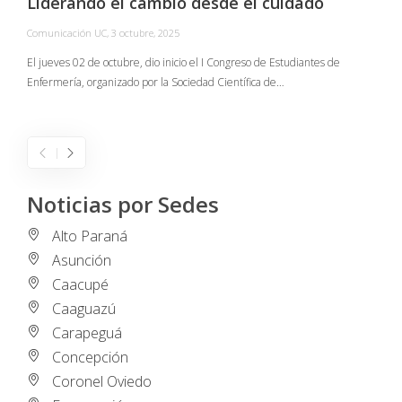
Liderando el cambio desde el cuidado
Comunicación UC
,
3 octubre, 2025
C
El jueves 02 de octubre, dio inicio el I Congreso de Estudiantes de
Enfermería, organizado por la Sociedad Científica de…
E
I
Noticias por Sedes
Alto Paraná
Asunción
Caacupé
Caaguazú
Carapeguá
Concepción
Coronel Oviedo