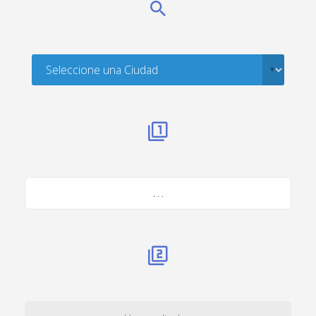
. . .