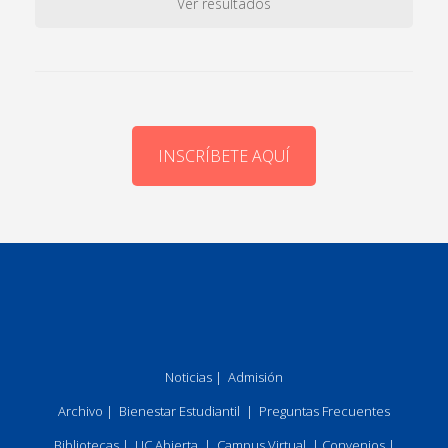
Ver resultados
INSCRÍBETE AQUÍ
Noticias
|
Admisión
Archivo
|
Bienestar Estudiantil
|
Preguntas Frecuentes
Bibliotecas
|
UC Abierta
|
Campus Virtual
|
Convenios
|