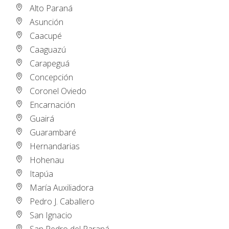
Alto Paraná
Asunción
Caacupé
Caaguazú
Carapeguá
Concepción
Coronel Oviedo
Encarnación
Guairá
Guarambaré
Hernandarias
Hohenau
Itapúa
María Auxiliadora
Pedro J. Caballero
San Ignacio