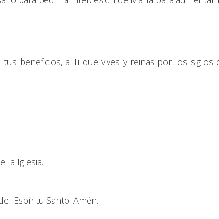
ario para pedir la intercesión de María para aumentar 
tus beneficios, a Ti que vives y reinas por los siglos 
la Iglesia.
del Espíritu Santo. Amén.