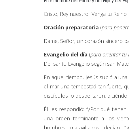
En el nombre del Padre y del Hijo y del Es
Cristo, Rey nuestro. ¡Venga tu Reino!
Oración preparatoria
(
para ponerm
Dame, Señor, un corazón sincero pa
Evangelio del día
(
para orientar tu
Del santo Evangelio según san Mate
En aquel tiempo, Jesús subió a una 
el mar una tempestad tan fuerte, qu
discípulos lo despertaron, diciéndol
Él les respondió: “¿Por qué tienen
una orden terminante a los vient
hombres, maravillados, decían: 