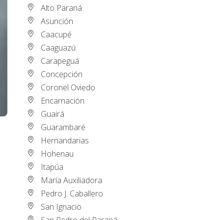
Alto Paraná
Asunción
Caacupé
Caaguazú
Carapeguá
Concepción
Coronel Oviedo
Encarnación
Guairá
Guarambaré
Hernandarias
Hohenau
Itapúa
María Auxiliadora
Pedro J. Caballero
San Ignacio
San Pedro del Paraná