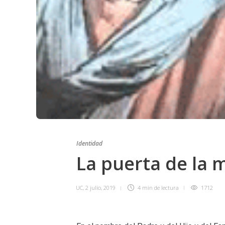
Identidad
La puerta de la 
UC
,
2 julio, 2019
4 min
de lectura
1712