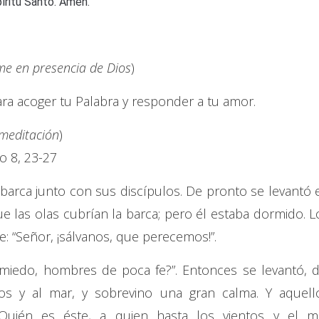
píritu Santo. Amén.
e en presencia de Dios
)
ra acoger tu Palabra y responder a tu amor.
 meditación
)
o 8, 23-27
barca junto con sus discípulos. De pronto se levantó 
e las olas cubrían la barca; pero él estaba dormido. L
e: “Señor, ¡sálvanos, que perecemos!”.
 miedo, hombres de poca fe?”. Entonces se levantó, d
os y al mar, y sobrevino una gran calma. Y aquell
“¿Quién es éste, a quien hasta los vientos y el m