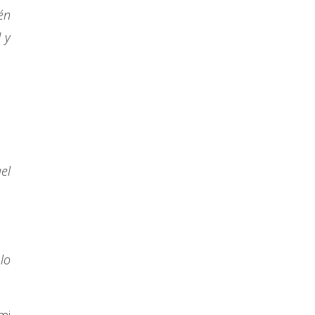
én
 y
el
lo