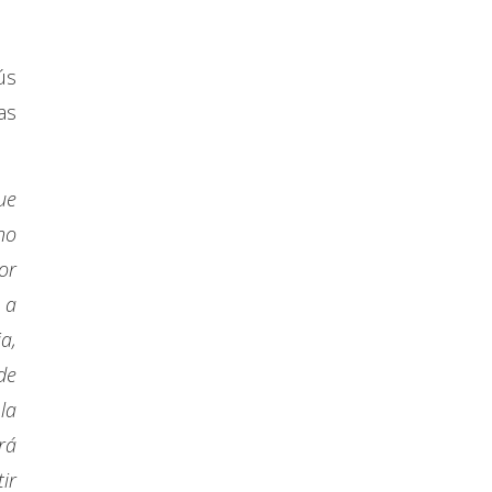
ús
as
ue
no
or
 a
ia,
de
la
rá
ir