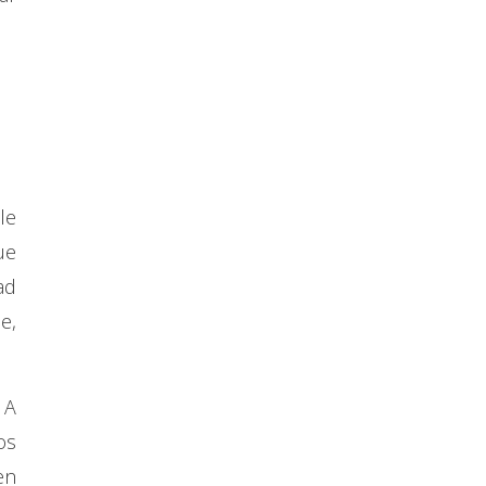
le
ue
ad
e,
 A
os
en