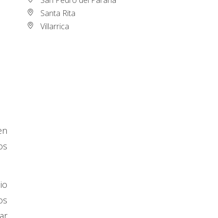
Santa Rita
Villarrica
en
os
io
os
ar