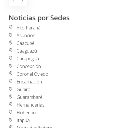
Noticias por Sedes
Alto Paraná
Asunción
Caacupé
Caaguazú
Carapeguá
Concepción
Coronel Oviedo
Encarnación
Guairá
Guarambaré
Hernandarias
Hohenau
Itapúa
María Auxiliadora