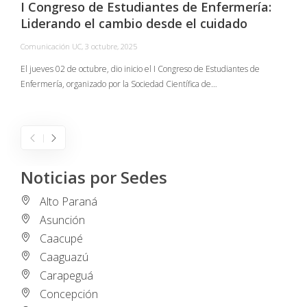
I Congreso de Estudiantes de Enfermería:
Liderando el cambio desde el cuidado
Comunicación UC
,
3 octubre, 2025
C
El jueves 02 de octubre, dio inicio el I Congreso de Estudiantes de
Enfermería, organizado por la Sociedad Científica de…
E
I
Noticias por Sedes
Alto Paraná
Asunción
Caacupé
Caaguazú
Carapeguá
Concepción