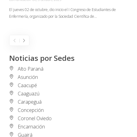
C
El jueves 02 de octubre, dio inicio el I Congreso de Estudiantes de
Enfermería, organizado por la Sociedad Científica de…
E
I
Noticias por Sedes
Alto Paraná
Asunción
Caacupé
Caaguazú
Carapeguá
Concepción
Coronel Oviedo
Encarnación
Guairá