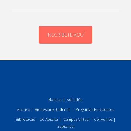
INSCRÍBETE AQUÍ
Noticias
|
Admisión
Archivo
|
Bienestar Estudiantil
|
Preguntas Frecuentes
Bibliotecas
|
UC Abierta
|
Campus Virtual
|
Convenios
|
Sapientia