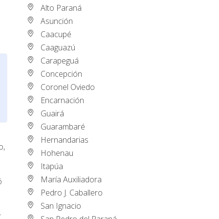
Alto Paraná
Asunción
Caacupé
Caaguazú
Carapeguá
Concepción
Coronel Oviedo
Encarnación
Guairá
Guarambaré
Hernandarias
o,
Hohenau
Itapúa
María Auxiliadora
ó
Pedro J. Caballero
San Ignacio
r
San Pedro del Paraná