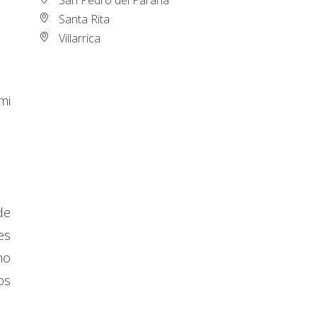
Santa Rita
Villarrica
mi
de
es
mo
os