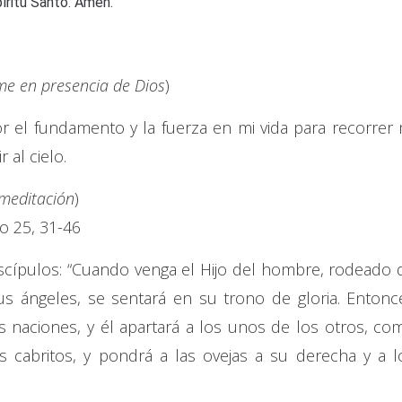
píritu Santo. Amén.
e en presencia de Dios
)
 el fundamento y la fuerza en mi vida para recorrer 
 al cielo.
 meditación
)
o 25, 31-46
iscípulos: “Cuando venga el Hijo del hombre, rodeado 
s ángeles, se sentará en su trono de gloria. Entonc
s naciones, y él apartará a los unos de los otros, co
os cabritos, y pondrá a las ovejas a su derecha y a l