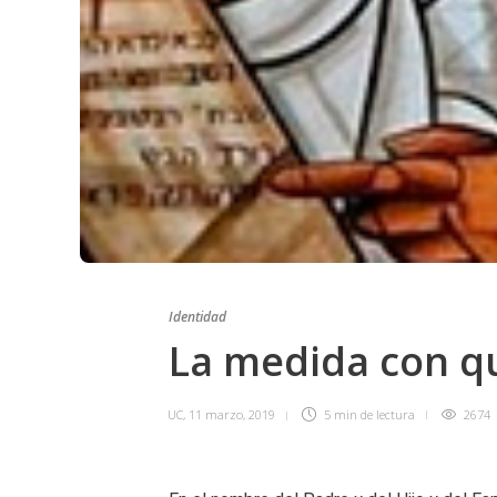
Identidad
La medida con q
UC
,
11 marzo, 2019
5 min
de lectura
2674