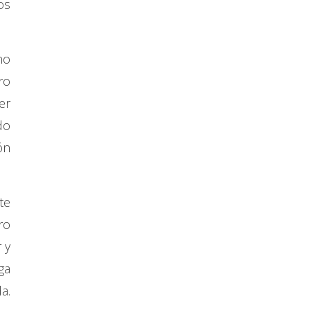
os
no
ro
er
do
ón
te
ro
 y
ga
a.