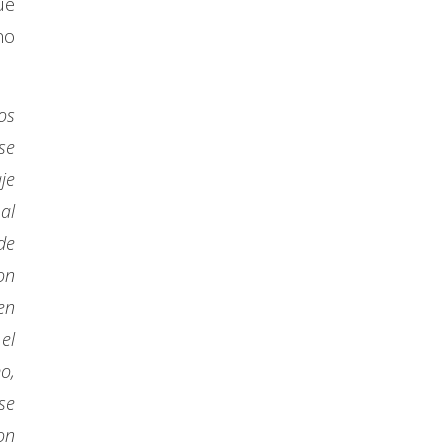
ue
no
os
se
je
al
de
on
en
el
o,
se
on