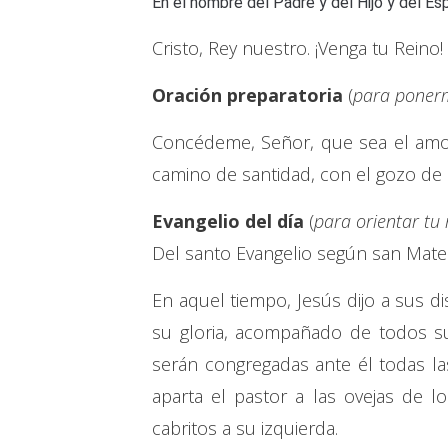
En el nombre del Padre y del Hijo y del Es
Cristo, Rey nuestro. ¡Venga tu Reino!
Oración preparatoria
(
para ponerm
Concédeme, Señor, que sea el amor
camino de santidad, con el gozo de ir
Evangelio del día
(
para orientar tu
Del santo Evangelio según san Mate
En aquel tiempo, Jesús dijo a sus d
su gloria, acompañado de todos su
serán congregadas ante él todas la
aparta el pastor a las ovejas de l
cabritos a su izquierda.