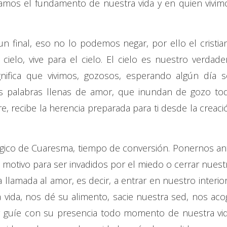
ramos el fundamento de nuestra vida y en quien vivim
n final, eso no lo podemos negar, por ello el cristia
cielo, vive para el cielo. El cielo es nuestro verdade
ignifica que vivimos, gozosos, esperando algún día s
us palabras llenas de amor, que inundan de gozo to
e, recibe la herencia preparada para ti desde la creaci
rgico de Cuaresma, tiempo de conversión. Ponernos an
n motivo para ser invadidos por el miedo o cerrar nuest
 llamada al amor, es decir, a entrar en nuestro interior
 vida, nos dé su alimento, sacie nuestra sed, nos aco
y guíe con su presencia todo momento de nuestra vid