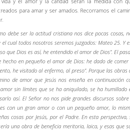
a vida y el amor y la caridad serán la medida con q
creados para amar y ser amados. Recorramos el cami
r.
o debe ser la actitud cristiana nos dice pocas cosas, n
 el cual todos nosotros seremos juzgados: Mateo 25. Y e
nso que Dios es así, he entendido el amor de Dios”. El pasa
he hecho en pequeño el amor de Dios: he dado de comer 
nto, he visitado al enfermo, al preso”. Porque las obras 
amino de amor que Jesús nos enseña en continuación c
amor sin límites que se ha aniquilado, se ha humillado 
sarlo así. El Señor no nos pide grandes discursos sobre 
res con un gran amor o con un pequeño amor, lo mism
as cosas por Jesús, por el Padre. En esta perspectiva, 
sería una obra de beneficia meritoria, laica, y esas que s