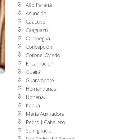
Alto Paraná
Asunción
Caacupé
Caaguazú
Carapeguá
Concepción
Coronel Oviedo
Encarnación
Guairá
Guarambaré
Hernandarias
Hohenau
Itapúa
María Auxiliadora
Pedro J. Caballero
San Ignacio
San Pedro del Paraná