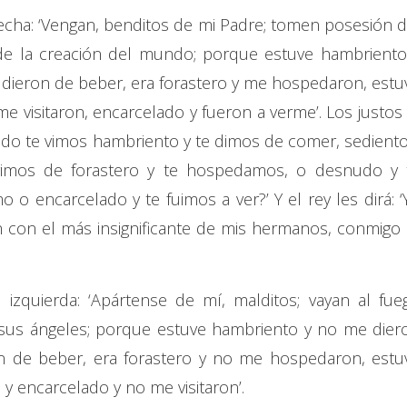
recha: ‘Vengan, benditos de mi Padre; tomen posesión d
de la creación del mundo; porque estuve hambriento
dieron de beber, era forastero y me hospedaron, estu
e visitaron, encarcelado y fueron a verme’. Los justos 
ndo te vimos hambriento y te dimos de comer, sediento
imos de forastero y te hospedamos, o desnudo y 
o encarcelado y te fuimos a ver?’ Y el rey les dirá: ‘
n con el más insignificante de mis hermanos, conmigo 
 izquierda: ‘Apártense de mí, malditos; vayan al fue
y sus ángeles; porque estuve hambriento y no me dier
n de beber, era forastero y no me hospedaron, estu
y encarcelado y no me visitaron’.