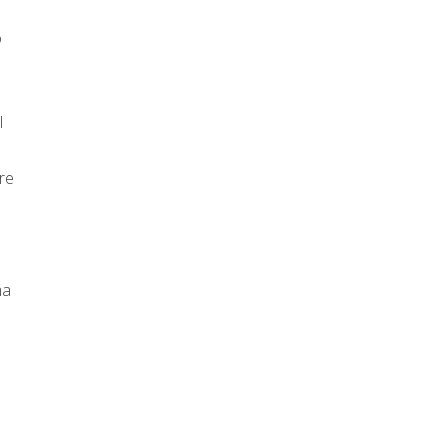
o
l
re
ma