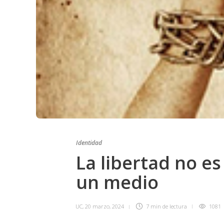
Identidad
La libertad no es
un medio
UC
,
20 marzo, 2024
7 min
de lectura
1081