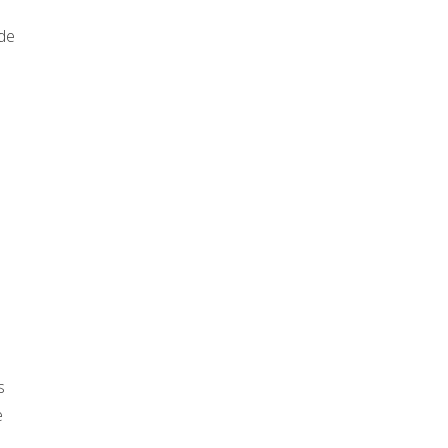
 de
a
s
e