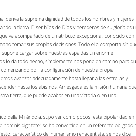
 cual deriva la suprema dignidad de todos los hombres y mujeres
do la tierra. El ser hijos de Dios y herederos de su gloria es 
y que va acompañado de un atributo excepcional, conocido con 
umano tomar sus propias decisiones. Todo ello comporta sin d
én supone cargar sobre nuestras espaldas un enorme
nos lo da todo hecho, simplemente nos pone en camino para q
comenzando por la configuración de nuestra propia
demos avanzar adecuadamente hasta llegar a las estrellas y
cender hasta los abismos. Arriesgada es la misión humana qu
ra tierra, que puede acabar en una victoria o en una
Pico della Mirándola, supo ver como pocos esta bipolaridad en 
 hominis dignitate” se ha convertido en un referente obligado a
iesto, característico del humanismo renacentista, se nos dice