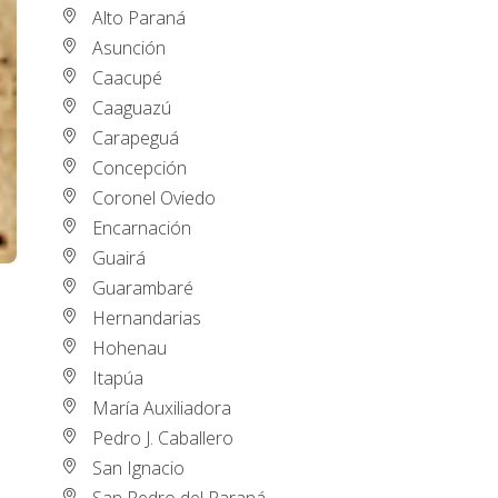
Alto Paraná
Asunción
Caacupé
Caaguazú
Carapeguá
Concepción
Coronel Oviedo
Encarnación
Guairá
Guarambaré
Hernandarias
Hohenau
Itapúa
María Auxiliadora
Pedro J. Caballero
San Ignacio
San Pedro del Paraná