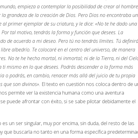
 mundo, empieza a contemplar la posibilidad de crear al hombre
 la grandeza de la creación de Dios. Pero Dios no encontraba un
e al primer ejemplar de su criatura, y le dice: «No te he dado una
n. Por tal motivo, tendrás la forma y función que desees. La
do de acuerdo a mi deseo. Pero tú no tendrás límites. Tú definir
libre albedrío. Te colocaré en el centro del universo, de manera
. No te he hecho mortal, ni inmortal; ni de la Tierra, ni del Ciel
a ti mismo en lo que desees. Podrás descender a la forma más
ia o podrás, en cambio, renacer más allá del juicio de tu propia
os que son divinos».
El texto en cuestión nos coloca dentro de 
e nos permite ver la existencia humana como una aventura
e puede afrontar con éxito, si se sabe pilotar debidamente el
s un ser singular, muy por encima, sin duda, del resto de las
hay que buscarla no tanto en una forma específica predetermin