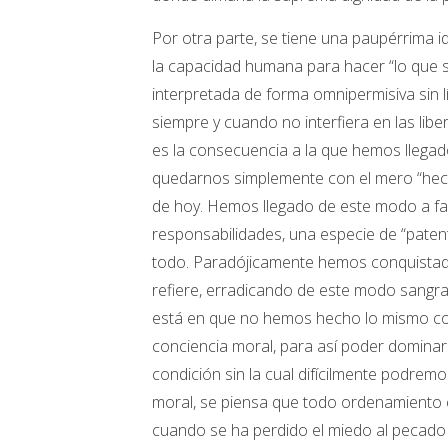
Por otra parte, se tiene una paupérrima id
la capacidad humana para hacer “lo que se
interpretada de forma omnipermisiva sin l
siempre y cuando no interfiera en las lib
es la consecuencia a la que hemos llegad
quedarnos simplemente con el mero “hecho
de hoy. Hemos llegado de este modo a fami
responsabilidades, una especie de “pate
todo. Paradójicamente hemos conquistado 
refiere, erradicando de este modo sangra
está en que no hemos hecho lo mismo con l
conciencia moral, para así poder dominar 
condición sin la cual difícilmente podrem
moral, se piensa que todo ordenamiento ét
cuando se ha perdido el miedo al pecado