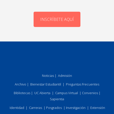
INSCRÍBETE AQUÍ
Noticias
|
Admisión
Archivo
|
Bienestar Estudiantil
|
Preguntas Frecuentes
Bibliotecas
|
UC Abierta
|
Campus Virtual
|
Convenios
|
Sapientia
Identidad
|
Carreras
|
Posgrados
|
Investigación
|
Extensión