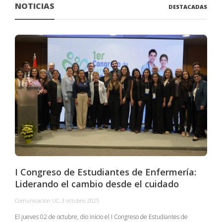
NOTICIAS
DESTACADAS
I Congreso de Estudiantes de Enfermería:
Liderando el cambio desde el cuidado
Comunicación UC
,
3 octubre, 2025
C
El jueves 02 de octubre, dio inicio el I Congreso de Estudiantes de