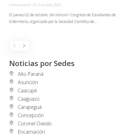
Comunicación UC
,
3 octubre, 2025
C
El jueves 02 de octubre, dio inicio el I Congreso de Estudiantes de
Enfermería, organizado por la Sociedad Científica de…
E
I
Noticias por Sedes
Alto Paraná
Asunción
Caacupé
Caaguazú
Carapeguá
Concepción
Coronel Oviedo
Encarnación