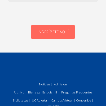
INSCRÍBETE AQUÍ
Noticias
|
Admisión
Archivo
|
Bienestar Estudiantil
|
Preguntas Frecuentes
Bibliotecas
|
UC Abierta
|
Campus Virtual
|
Convenios
|