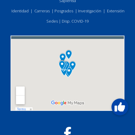
Sapientia
Identidad
|
Carreras
|
Posgrados
|
Investigación
|
Extensión
Sedes
|
Disp. COVID-19