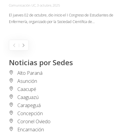
Comunicación UC
,
3 octubre, 2025
C
El jueves 02 de octubre, dio inicio el I Congreso de Estudiantes de
Enfermería, organizado por la Sociedad Científica de…
E
I
Noticias por Sedes
Alto Paraná
Asunción
Caacupé
Caaguazú
Carapeguá
Concepción
Coronel Oviedo
Encarnación