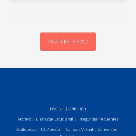
INSCRÍBETE AQUÍ
Noticias
|
Admisión
Archivo
|
Bienestar Estudiantil
|
Preguntas Frecuentes
Bibliotecas
|
UC Abierta
|
Campus Virtual
|
Convenios
|