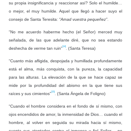
su propia insignificancia y reaccionar así? Solo el humilde…
o mejor, el muy humilde. Aquel que llegó a hacer suyo el
consejo de Santa Teresita:
“Amad vuestra pequeñez”
.
“No me acuerdo haberme hecho (el Señor) merced muy
señalada, de las que adelante diré, que no sea estando
[14]
deshecha de verme tan ruin”
. (Santa Teresa)
“Cuanto más afligida, despojada y humillada profundamente
está el alma, más conquista, con la pureza, la capacidad
para las alturas. La elevación de la que se hace capaz se
mide por la profundidad del abismo en la que tiene sus
[15]
raíces y sus cimientos”
. (Santa Ángela de Foligno)
“Cuando el hombre considera en el fondo de sí mismo, con
ojos encendidos de amor, la inmensidad de Dios… cuando el
hombre, al volver en seguida su mirada hacia sí mismo,
cuenta sus atentados contra el inmenso y fiel Señor… no