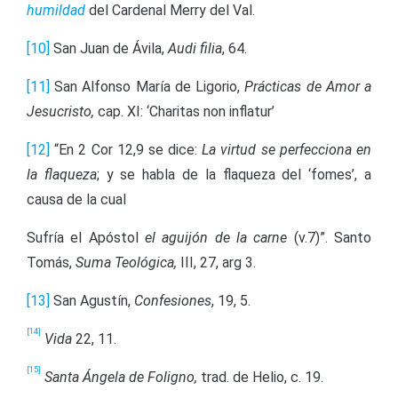
humildad
del Cardenal Merry del Val.
[10]
San Juan de Ávila,
Audi filia
, 64.
[11]
San Alfonso María de Ligorio,
Prácticas de Amor a
Jesucristo,
cap. XI: ‘Charitas non inflatur’
[12]
“En 2 Cor 12,9 se dice:
La virtud se perfecciona en
la flaqueza
; y se habla de la flaqueza del ‘fomes’, a
causa de la cual
Sufría el Apóstol
el aguijón de la carne
(v.7)”. Santo
Tomás,
Suma Teológica,
III, 27, arg 3.
[13]
San Agustín,
Confesiones
, 19, 5.
[14]
Vida
22, 11.
[15]
Santa Ángela de Foligno,
trad. de Helio, c. 19.