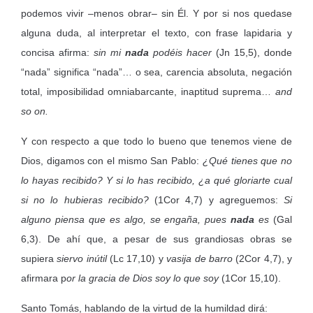
podemos vivir –menos obrar– sin Él. Y por si nos quedase
alguna duda, al interpretar el texto, con frase lapidaria y
concisa afirma:
sin mi
nada
podéis hacer
(Jn 15,5), donde
“nada” significa “nada”… o sea, carencia absoluta, negación
total, imposibilidad omniabarcante, inaptitud suprema…
and
so on.
Y con respecto a que todo lo bueno que tenemos viene de
Dios, digamos con el mismo San Pablo:
¿Qué tienes que no
lo hayas recibido? Y si lo has recibido, ¿a qué gloriarte cual
si no lo hubieras recibido?
(1Cor 4,7) y agreguemos:
Si
alguno piensa que es algo, se engaña, pues
nada
es
(Gal
6,3). De ahí que, a pesar de sus grandiosas obras se
supiera
siervo inútil
(Lc 17,10) y
vasija de barro
(2Cor 4,7), y
afirmara p
or la gracia de Dios soy lo que soy
(1Cor 15,10).
Santo Tomás, hablando de la virtud de la humildad dirá: