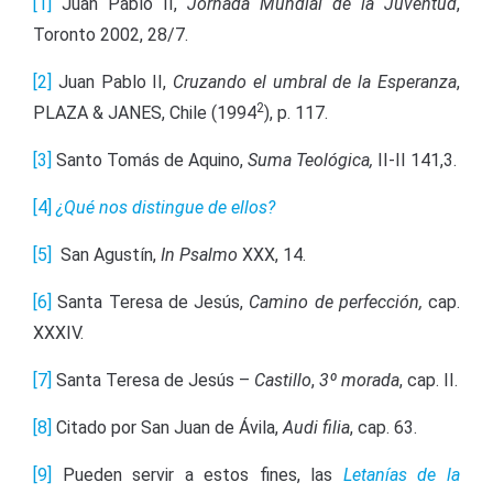
[1]
Juan Pablo II,
Jornada Mundial de la Juventud
,
Toronto 2002, 28/7.
[2]
Juan Pablo II,
Cruzando el umbral de la Esperanza
,
2
PLAZA & JANES, Chile (1994
), p. 117.
[3]
Santo Tomás de Aquino,
Suma Teológica,
II-II 141,3.
[4]
¿Qué nos distingue de ellos?
[5]
San Agustín,
In Psalmo
XXX, 14.
[6]
Santa Teresa de Jesús,
Camino de perfección,
cap.
XXXIV.
[7]
Santa Teresa de Jesús –
Castillo
,
3º morada
, cap. II.
[8]
Citado por San Juan de Ávila,
Audi filia
, cap. 63.
[9]
Pueden servir a estos fines, las
Letanías de la