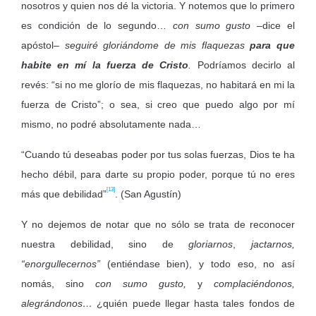
nosotros y quien nos dé la victoria. Y notemos que lo primero
es condición de lo segundo…
con sumo gusto
–dice el
apóstol–
seguiré gloriándome de mis flaquezas
para que
habite en mí la fuerza de Cristo
.
Podríamos decirlo al
revés: “si no me glorío de mis flaquezas, no habitará en mi la
fuerza de Cristo”; o sea, si creo que puedo algo por mí
mismo, no podré absolutamente nada…
“Cuando tú deseabas poder por tus solas fuerzas, Dios te ha
hecho débil, para darte su propio poder, porque tú no eres
[13]
más que debilidad”
. (San Agustín)
Y no dejemos de notar que no sólo se trata de reconocer
nuestra debilidad, sino de
gloriarnos
,
jactarnos,
“enorgullecernos”
(entiéndase bien), y todo eso, no así
nomás, sino
con sumo gusto,
y
complaciéndonos,
alegrándonos…
¿quién puede llegar hasta tales fondos de