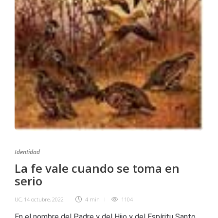
Identidad
La fe vale cuando se toma en
serio
UC
,
14 octubre, 2022
4 min
1104
En el nombre del Padre y del Hijo y del Espíritu Santo.