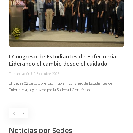
I Congreso de Estudiantes de Enfermería:
Liderando el cambio desde el cuidado
Comunicación UC
,
3 octubre, 2025
C
El jueves 02 de octubre, dio inicio el I Congreso de Estudiantes de
Enfermería, organizado por la Sociedad Científica de…
E
I
Noticias por Sedes