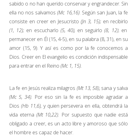
sabido o no han querido conservar y engrandecer. Sin
ella no nos salvamos
(Mc 16,16)
. Según san Juan, la fe
consiste en creer en Jesucristo
(Jn 3, 15);
en recibirlo
(1, 12);
en escucharlo
(5, 40),
en seguirlo
(8, 12)
; en
permanecer en Él (15, 4-5), en su palabra (8, 31), en su
amor (15, 9). Y así es como por la fe conocemos a
Dios. Creer en El evangelio es condición indispensable
para entrar en el Reino
(Mc 1, 15).
La fe en Jesús realiza milagros
(Mt 13, 58)
, sana y salva
(Mc 5, 34).
Por eso sin la fe es imposible agradar a
Dios
(Hb 11,6),
y quien persevera en ella, obtendrá la
vida eterna
(Mt 10,22).
Por supuesto que nadie está
obligado a creer, es un acto libre y amoroso que sólo
el hombre es capaz de hacer.