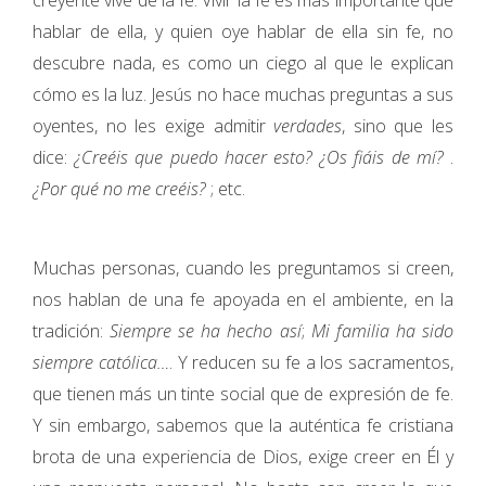
creyente vive de la fe. Vivir la fe es más importante que
hablar de ella, y quien oye hablar de ella sin fe, no
descubre nada, es como un ciego al que le explican
cómo es la luz. Jesús no hace muchas preguntas a sus
oyentes, no les exige admitir
verdades
, sino que les
dice:
¿Creéis que puedo hacer esto?
¿Os fiáis de mí?
.
¿Por qué no me creéis?
; etc.
Muchas personas, cuando les preguntamos si creen,
nos hablan de una fe apoyada en el ambiente, en la
tradición:
Siempre se ha hecho así
;
Mi familia ha sido
siempre católica…
. Y reducen su fe a los sacramentos,
que tienen más un tinte social que de expresión de fe.
Y sin embargo, sabemos que la auténtica fe cristiana
brota de una experiencia de Dios, exige creer en Él y