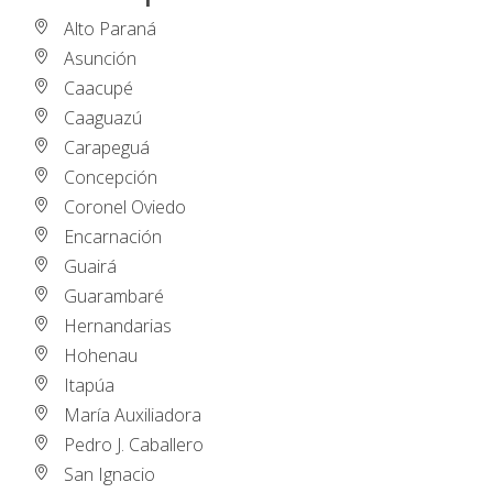
Alto Paraná
Asunción
Caacupé
Caaguazú
Carapeguá
Concepción
Coronel Oviedo
Encarnación
Guairá
Guarambaré
Hernandarias
Hohenau
Itapúa
María Auxiliadora
Pedro J. Caballero
San Ignacio