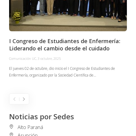
I Congreso de Estudiantes de Enfermería:
Liderando el cambio desde el cuidado
Comunicación UC
,
3 octubre, 2025
C
El jueves 02 de octubre, dio inicio el I Congreso de Estudiantes de
Enfermería, organizado por la Sociedad Científica de…
E
I
Noticias por Sedes
Alto Paraná
Asunción