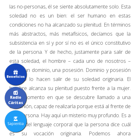
las no-personas, él se siente absolutamente solo. Esta
soledad no es un bien: el ser humano en estas
condiciones no ha alcanzado su plenitud. En términos
más abstractos, más metafísicos, decíamos que la
subsistencia en sí y por sí no es el único constitutivo
de la persona. Y de hecho, justamente para salir de
esta soledad, el hombre – cada uno de nosotros –
busca un dominio, una posesión. Dominio y posesión
Beneficios
que no lo hacen salir de su soledad originaria. El
hombre alcanza su plenitud puesto frente a la mujer.
Es el momento en que se descubre llamado a una
Radio
Cáritas
comunión, capaz de realizarla porque está al frente de
otra persona. Hay aquí un misterio muy profundo. Es a
Sapientia
través del lenguaje corporal que la persona dice cuál
es su vocación originaria. Podemos ahora