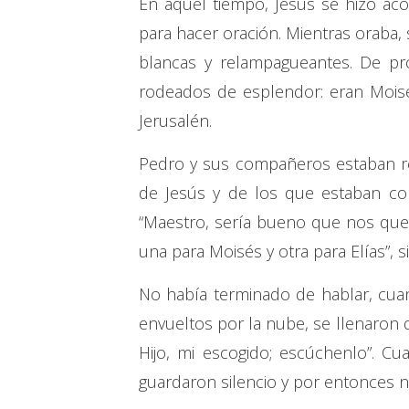
En aquel tiempo, Jesús se hizo ac
para hacer oración. Mientras oraba,
blancas y relampagueantes. De pr
rodeados de esplendor: eran Moisé
Jerusalén.
Pedro y sus compañeros estaban re
de Jesús y de los que estaban con
“Maestro, sería bueno que nos qued
una para Moisés y otra para Elías”, s
No había terminado de hablar, cuan
envueltos por la nube, se llenaron 
Hijo, mi escogido; escúchenlo”. C
guardaron silencio y por entonces no