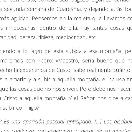
a segunda semana de Cuaresma, y dejando atrás to
más agilidad. Pensemos en la maleta que llevamos c
s innecesarias; dentro de ella, hay tantas cosas q
idad, pereza, tibieza, mediocridad, etc.
diendo a lo largo de esta subida a esa montaña, pe
amaremos con Pedro: «Maestro, sería bueno que n
cho la experiencia de Cristo, sabe realmente cuánto 
 a amarlo y a subir a aquella montaña, e incluso tir
aquellas cosas que no nos sirven. Pero debemos hacer 
 Cristo a aquella montaña. Y el Señor nos dice a ca
a subir conmigo?
? Es una aparición pascual anticipada. […] Los discípul
 con confianza, con esperanza, a pesar de su muerte; 