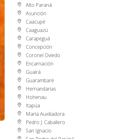
Alto Paraná
Asunción
Caacupé
Caaguazú
Carapeguá
Concepción
Coronel Oviedo
Encarnación
Guairá
Guarambaré
Hernandarias
Hohenau
Itapúa
María Auxiliadora
Pedro J. Caballero
San Ignacio
San Pedro del Paraná