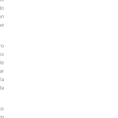
do
on
ue
ro
os
le
ar
la
da
os
la