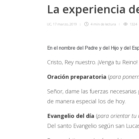
La experiencia d
UC
,
17 marzo, 2019
4 min
de lectura
1324
En el nombre del Padre y del Hijo y del Es
Cristo, Rey nuestro. ¡Venga tu Reino!
Oración preparatoria
(
para ponerm
Señor, dame las fuerzas necesarias 
de manera especial los de hoy.
Evangelio del día
(
para orientar tu
Del santo Evangelio según san Lucas