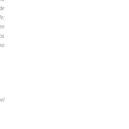
de
e:
en
os
no
el