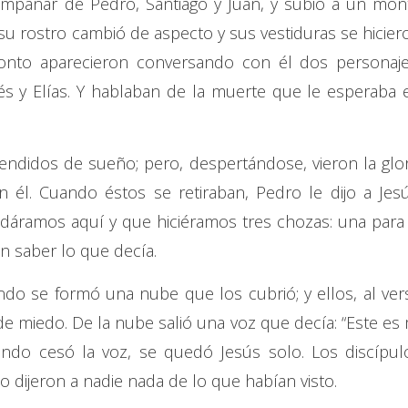
ompañar de Pedro, Santiago y Juan, y subió a un mon
 su rostro cambió de aspecto y sus vestiduras se hicier
onto aparecieron conversando con él dos personaje
s y Elías. Y hablaban de la muerte que le esperaba 
ndidos de sueño; pero, despertándose, vieron la glor
 él. Cuando éstos se retiraban, Pedro le dijo a Jesú
áramos aquí y que hiciéramos tres chozas: una para t
in saber lo que decía.
do se formó una nube que los cubrió; y ellos, al ver
de miedo. De la nube salió una voz que decía: “Este es 
uando cesó la voz, se quedó Jesús solo. Los discípul
 dijeron a nadie nada de lo que habían visto.