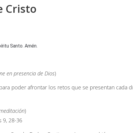
e Cristo
píritu Santo. Amén.
e en presencia de Dios
)
para poder afrontar los retos que se presentan cada dí
 meditación
)
 9, 28-36