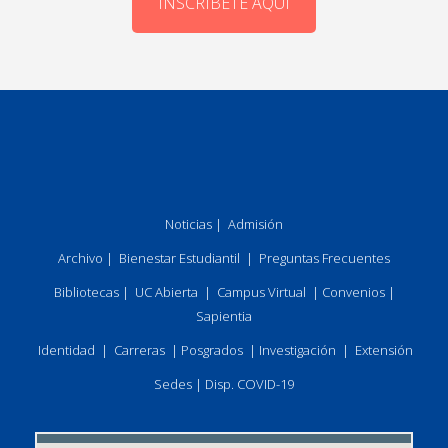
INSCRÍBETE AQUÍ
Noticias
|
Admisión
Archivo
|
Bienestar Estudiantil
|
Preguntas Frecuentes
Bibliotecas
|
UC Abierta
|
Campus Virtual
|
Convenios
|
Sapientia
Identidad
|
Carreras
|
Posgrados
|
Investigación
|
Extensión
Sedes
|
Disp. COVID-19