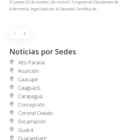
El jueves 02 de octubre, dio inicio el I Congreso de Estudiantes de
Enfermería, organizado por la Sociedad Científica de…
E
I
Noticias por Sedes
Alto Paraná
Asunción
Caacupé
Caaguazú
Carapeguá
Concepción
Coronel Oviedo
Encarnación
Guairá
Guarambaré