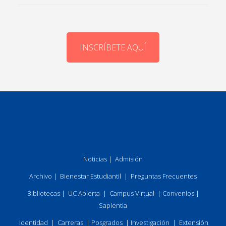
INSCRÍBETE AQUÍ
Noticias
|
Admisión
Archivo
|
Bienestar Estudiantil
|
Preguntas Frecuentes
Bibliotecas
|
UC Abierta
|
Campus Virtual
|
Convenios
|
Sapientia
Identidad
|
Carreras
|
Posgrados
|
Investigación
|
Extensión