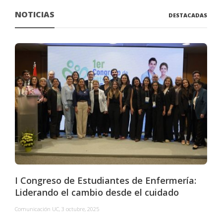
NOTICIAS
DESTACADAS
I Congreso de Estudiantes de Enfermería:
Liderando el cambio desde el cuidado
Comunicación UC
,
3 octubre, 2025
C