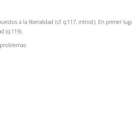
stos a la liberalidad (cf. q.117, introd.). En primer luga
ad (q.119).
 problemas: