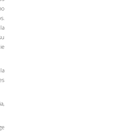
no
s.
la
su
ie
la
es
a,
ge