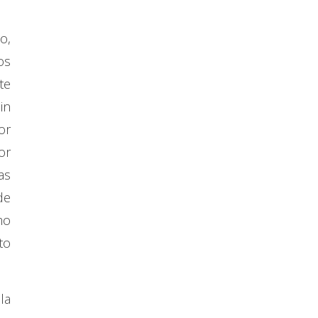
o,
os
te
in
or
or
as
de
mo
to
la