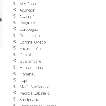
Alto Paraná
Asunción
Caacupé
Caaguazú
Carapeguá
Concepción
Coronel Oviedo
Encarnación
Guairá
Guarambaré
Hernandarias
Hohenau
Itapúa
María Auxiliadora
Pedro J. Caballero
San Ignacio
San Pedro del Paraná