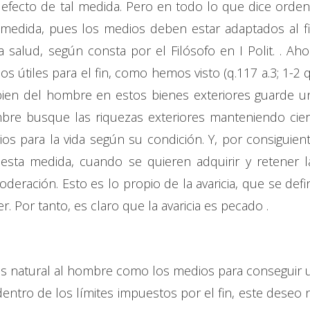
efecto de tal medida. Pero en todo lo que dice orden
a medida, pues los medios deben estar adaptados al fi
salud, según consta por el Filósofo en I Polit. . Aho
s útiles para el fin, como hemos visto (q.117 a.3; 1-2 q
l bien del hombre en estos bienes exteriores guarde u
mbre busque las riquezas exteriores manteniendo cier
s para la vida según su condición. Y, por consiguient
sta medida, cuando se quieren adquirir y retener l
eración. Esto es lo propio de la avaricia, que se defi
Por tanto, es claro que la avaricia es pecado .
 es natural al hombre como los medios para conseguir 
dentro de los límites impuestos por el fin, este deseo 