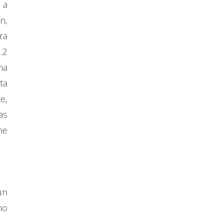
 a
n,
ra
.2
na
ta
e,
as
ne
un
no