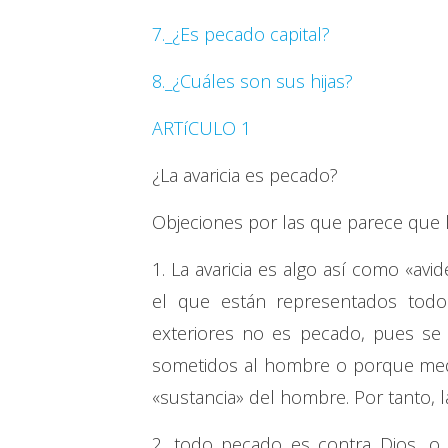
7._¿Es pecado capital?
8._¿Cuáles son sus hijas?
ARTíCULO 1
¿La avaricia es pecado?
Objeciones por las que parece que l
1. La avaricia es algo así como «avi
el que están representados todos
exteriores no es pecado, pues se
sometidos al hombre o porque media
«sustancia» del hombre. Por tanto, l
2. todo pecado es contra Dios, 