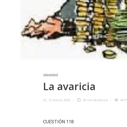
Identidad
La avaricia
UC
,
12 marzo, 2020
28 min
de lectura
4471
CUESTIÓN 118