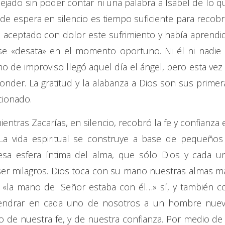
dejado sin poder contar ni una palabra a Isabel de lo q
de espera en silencio es tiempo suficiente para recobr
ía aceptado con dolor este sufrimiento y había aprendi
se «desata» en el momento oportuno. Ni él ni nadie 
 de improviso llegó aquel día el ángel, pero esta vez 
der. La gratitud y la alabanza a Dios son sus primer
cionado.
entras Zacarías, en silencio, recobró la fe y confianza 
La vida espiritual se construye a base de pequeños
sa esfera íntima del alma, que sólo Dios y cada u
ser milagros. Dios toca con su mano nuestras almas m
la mano del Señor estaba con él…» sí, y también c
gendrar en cada uno de nosotros a un hombre nuev
o de nuestra fe, y de nuestra confianza. Por medio de 