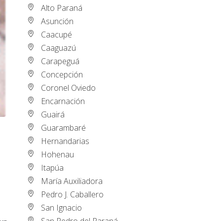
Alto Paraná
Asunción
Caacupé
Caaguazú
Carapeguá
Concepción
Coronel Oviedo
Encarnación
Guairá
Guarambaré
Hernandarias
Hohenau
Itapúa
María Auxiliadora
Pedro J. Caballero
San Ignacio
San Pedro del Paraná