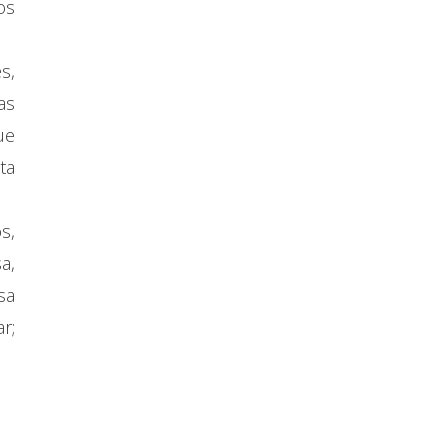
os
s,
as
ue
ta
s,
a,
sa
r;