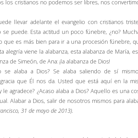
tros los cristianos no podemos ser libres, nos convertim
de llevar adelante el evangelio con cristianos triste
 se puede. Esta actitud un poco fúnebre, ¿no? Much
ro que es más bien para ir a una procesión fúnebre, q
ta alegría viene la alabanza, esta alabanza de María, es
nza de Simeón, de Ana: ¡la alabanza de Dios!
 se alaba a Dios? Se alaba saliendo de sí mismo
 gracia que Él nos da. Usted que está aquí en la mis
s y le agradece? ¿Acaso alaba a Dios? Aquello es una co
ual. Alabar a Dios, salir de nosotros mismos para alaba
 Francisco, 31 de mayo de 2013).