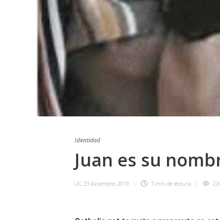
Identidad
Juan es su nomb
UC
,
23 diciembre, 2019
7 min
de lectura
22