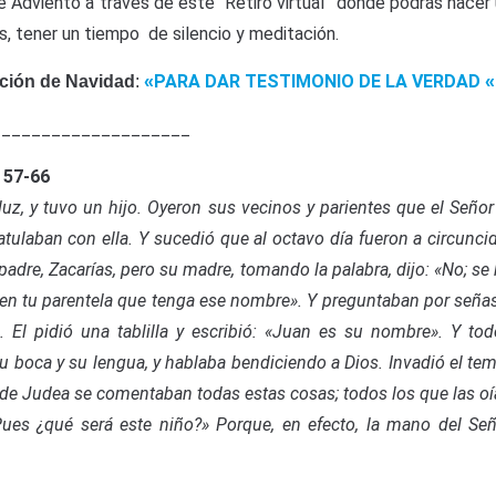
te Adviento a través de este “Retiro virtual” donde podrás hacer
as, tener un tiempo de silencio y meditación.
PARA DAR TESTIMONIO DE LA VERDAD
ación de Navidad
:
«
«
____________________
 57-66
luz, y tuvo un hijo. Oyeron sus vecinos y parientes que el Señor
tulaban con ella. Y sucedió que al octavo día fueron a circunci
padre, Zacarías, pero su madre, tomando la palabra, dijo: «No; se
 en tu parentela que tenga ese nombre». Y preguntaban por seña
 El pidió una tablilla y escribió: «Juan es su nombre». Y to
u boca y su lengua, y hablaba bendiciendo a Dios. Invadió el te
 de Judea se comentaban todas estas cosas; todos los que las o
Pues ¿qué será este niño?» Porque, en efecto, la mano del Se