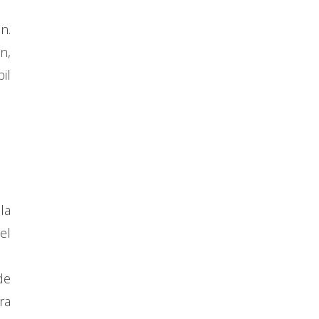
n.
n,
il
la
el
de
ra