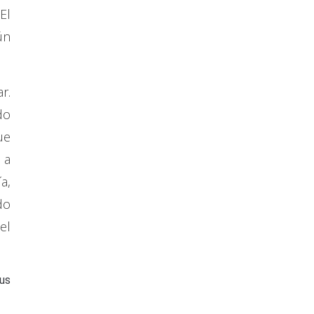
El
ún
r.
do
ue
 a
a,
do
el
us