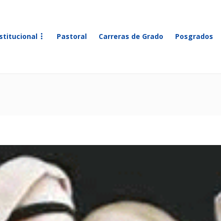
stitucional
Pastoral
Carreras de Grado
Posgrados