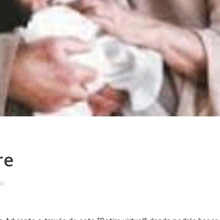
re
00