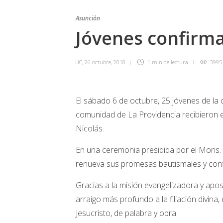
Asunción
Jóvenes confirma
UC
,
26 octubre, 2018
1 min
de lectura
3995
El sábado 6 de octubre, 25 jóvenes de la c
comunidad de La Providencia recibieron el
Nicolás.
En una ceremonia presidida por el Mons. 
renueva sus promesas bautismales y confi
Gracias a la misión evangelizadora y apost
arraigo más profundo a la filiación divina
Jesucristo, de palabra y obra.