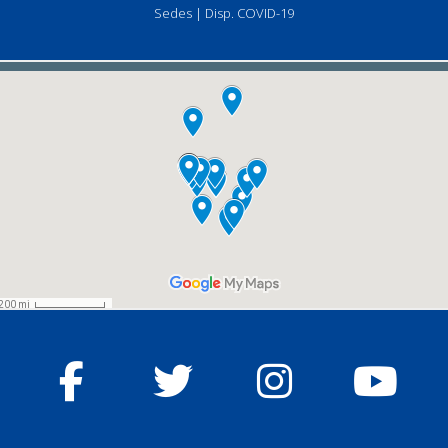
Sedes
|
Disp. COVID-19