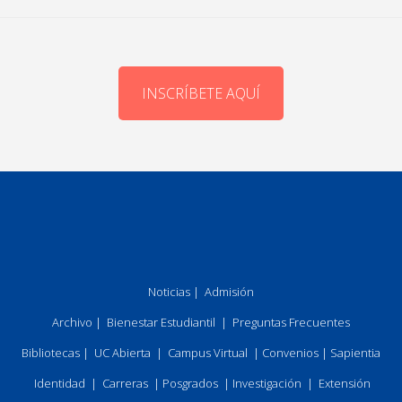
INSCRÍBETE AQUÍ
Noticias
|
Admisión
Archivo
|
Bienestar Estudiantil
|
Preguntas Frecuentes
Bibliotecas
|
UC Abierta
|
Campus Virtual
|
Convenios
|
Sapientia
Identidad
|
Carreras
|
Posgrados
|
Investigación
|
Extensión