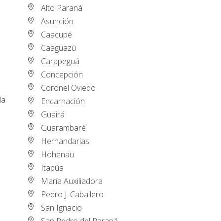
Alto Paraná
Asunción
Caacupé
Caaguazú
Carapeguá
Concepción
Coronel Oviedo
la
Encarnación
Guairá
Guarambaré
Hernandarias
Hohenau
Itapúa
María Auxiliadora
Pedro J. Caballero
San Ignacio
San Pedro del Paraná