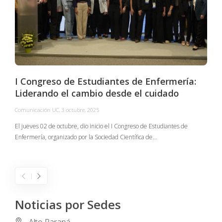
I Congreso de Estudiantes de Enfermería:
Liderando el cambio desde el cuidado
Comunicación UC
,
3 octubre, 2025
C
El jueves 02 de octubre, dio inicio el I Congreso de Estudiantes de
Enfermería, organizado por la Sociedad Científica de…
E
I
Noticias por Sedes