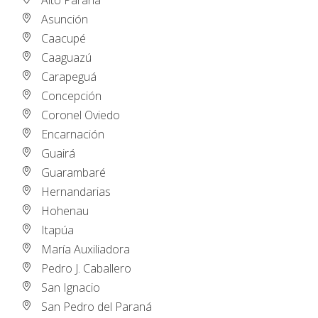
Alto Paraná
Asunción
Caacupé
Caaguazú
Carapeguá
Concepción
Coronel Oviedo
Encarnación
Guairá
Guarambaré
Hernandarias
Hohenau
Itapúa
María Auxiliadora
Pedro J. Caballero
San Ignacio
San Pedro del Paraná