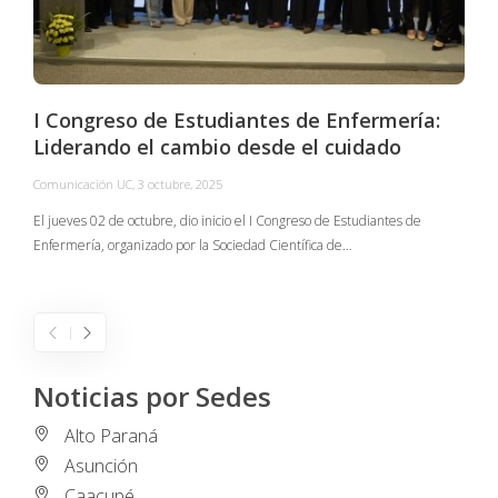
I Congreso de Estudiantes de Enfermería:
Liderando el cambio desde el cuidado
Comunicación UC
,
3 octubre, 2025
C
El jueves 02 de octubre, dio inicio el I Congreso de Estudiantes de
Enfermería, organizado por la Sociedad Científica de…
E
I
Noticias por Sedes
Alto Paraná
Asunción
Caacupé