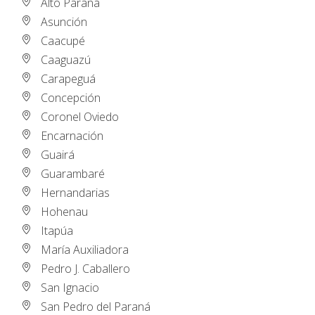
Alto Paraná
Asunción
Caacupé
Caaguazú
Carapeguá
Concepción
Coronel Oviedo
Encarnación
Guairá
Guarambaré
Hernandarias
Hohenau
Itapúa
María Auxiliadora
Pedro J. Caballero
San Ignacio
San Pedro del Paraná