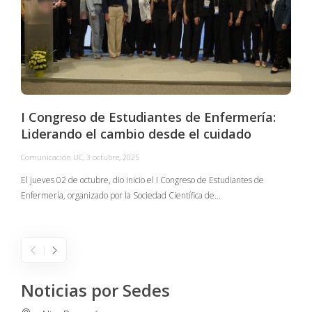
I Congreso de Estudiantes de Enfermería:
Liderando el cambio desde el cuidado
Comunicación UC
,
3 octubre, 2025
C
El jueves 02 de octubre, dio inicio el I Congreso de Estudiantes de
Enfermería, organizado por la Sociedad Científica de…
E
I
Noticias por Sedes