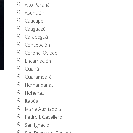
Alto Paraná
Asunción
Caacupé
Caaguazú
Carapeguá
Concepción
Coronel Oviedo
Encarnación
Guairá
Guarambaré
Hernandarias
Hohenau
Itapúa
María Auxiliadora
Pedro J. Caballero
San Ignacio
San Pedro del Paraná