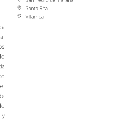
Santa Rita
Villarrica
da
al
os
lo
ia
to
el
de
do
 y