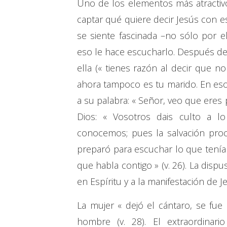
Uno de los elementos más atractivo
captar qué quiere decir Jesús con eso 
se siente fascinada –no sólo por 
eso le hace escucharlo. Después del
ella (« tienes razón al decir que n
ahora tampoco es tu marido. En eso 
a su palabra: « Señor, veo que eres p
Dios: « Vosotros dais culto a 
conocemos; pues la salvación proce
preparó para escuchar lo que tenía
que habla contigo » (v. 26). La dis
en Espíritu y a la manifestación de
La mujer « dejó el cántaro, se fue 
hombre (v. 28). El extraordinar