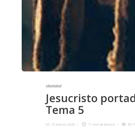
Identidad
Jesucristo portad
Tema 5
UC
,
15 marzo, 2020
11 min
de lectura
3617