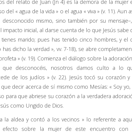
s del relato de Juan (Jn 4) es la demora de la mujer 
del « agua de la vida » o el agua « viva » (v. 11). Aun as
el desconocido mismo, sino también por su mensaje–,
 impacto inicial, al darse cuenta de lo que Jesús sabe 
o tienes marido; pues has tenido cinco hombres, y el 
has dicho la verdad », vv. 7-18), se abre completamen
rofeta » (v. 19). Comienza el diálogo sobre la adoración
lo que desconocéis, nosotros damos culto a lo q
de de los judíos » (v. 22). Jesús tocó su corazón y 
 que decir acerca de sí mismo como Mesías: « Soy yo, 
puso para que abriese su corazón a la verdadera adoraci
 Jesús como Ungido de Dios.
a la aldea y contó a los vecinos » lo referente a aqu
io efecto sobre la mujer de este encuentro con 