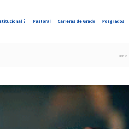
stitucional
Pastoral
Carreras de Grado
Posgrados
Inicio