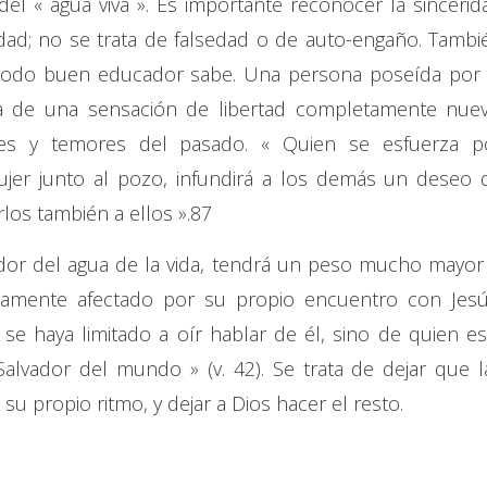
del « agua viva ». Es importante reconocer la sincerid
dad; no se trata de falsedad o de auto-engaño. Tambi
 todo buen educador sabe. Una persona poseída por 
a de una sensación de libertad completamente nuev
res y temores del pasado. « Quien se esfuerza p
jer junto al pozo, infundirá a los demás un deseo 
los también a ellos ».87
rtador del agua de la vida, tendrá un peso mucho mayor 
damente afectado por su propio encuentro con Jesú
se haya limitado a oír hablar de él, sino de quien es
alvador del mundo » (v. 42). Se trata de dejar que l
u propio ritmo, y dejar a Dios hacer el resto.