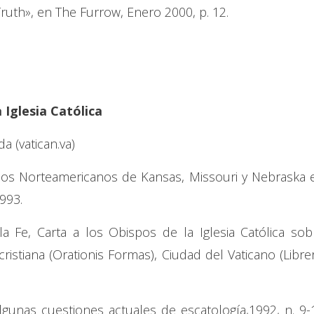
Truth», en The Furrow, Enero 2000, p. 12.
Iglesia Católica
a (vatican.va)
spos Norteamericanos de Kansas, Missouri y Nebraska 
1993.
a Fe, Carta a los Obispos de la Iglesia Católica sob
istiana (Orationis Formas), Ciudad del Vaticano (Librer
lgunas cuestiones actuales de escatología,1992, n. 9-