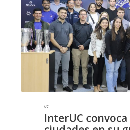
UC
InterUC convoca 
ciudades en su g