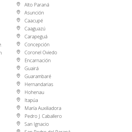
Alto Paraná
Asunción
Caacupé
Caaguazú
Carapeguá
Concepción
.
Coronel Oviedo
n
Encarnación
Guairá
Guarambaré
Hernandarias
Hohenau
Itapúa
María Auxiliadora
Pedro J. Caballero
San Ignacio
San Pedro del Paraná