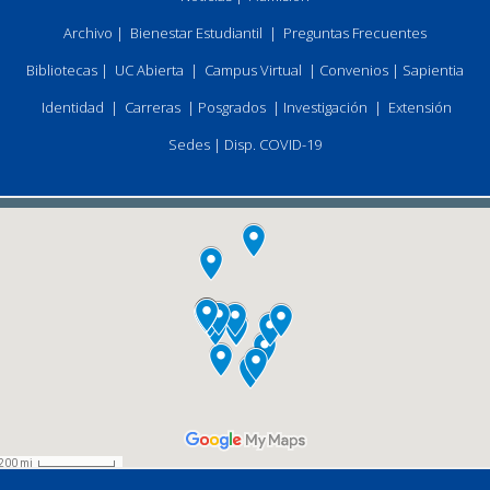
Archivo
|
Bienestar Estudiantil
|
Preguntas Frecuentes
Bibliotecas
|
UC Abierta
|
Campus Virtual
|
Convenios
|
Sapientia
Identidad
|
Carreras
|
Posgrados
|
Investigación
|
Extensión
Sedes
|
Disp. COVID-19