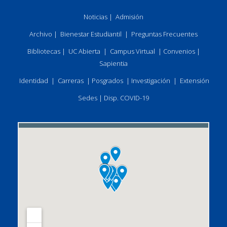
Noticias
|
Admisión
Archivo
|
Bienestar Estudiantil
|
Preguntas Frecuentes
Bibliotecas
|
UC Abierta
|
Campus Virtual
|
Convenios
|
Sapientia
Identidad
|
Carreras
|
Posgrados
|
Investigación
|
Extensión
Sedes
|
Disp. COVID-19