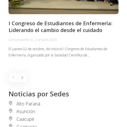
I Congreso de Estudiantes de Enfermería:
Liderando el cambio desde el cuidado
Comunicación UC
,
3 octubre, 2025
C
El jueves 02 de octubre, dio inicio el I Congreso de Estudiantes de
Enfermería, organizado por la Sociedad Científica de…
E
I
Noticias por Sedes
Alto Paraná
Asunción
Caacupé
Caaguazú