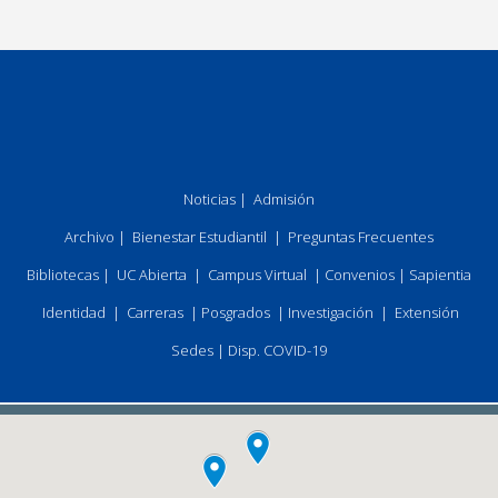
Noticias
|
Admisión
Archivo
|
Bienestar Estudiantil
|
Preguntas Frecuentes
Bibliotecas
|
UC Abierta
|
Campus Virtual
|
Convenios
|
Sapientia
Identidad
|
Carreras
|
Posgrados
|
Investigación
|
Extensión
Sedes
|
Disp. COVID-19