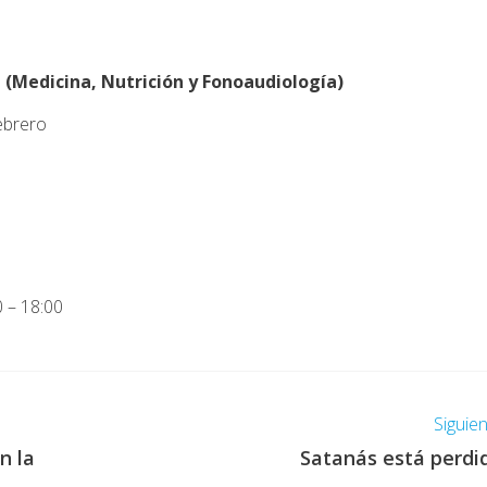
d (Medicina, Nutrición y Fonoaudiología)
febrero
0 – 18:00
Siguie
n la
Satanás está perdi