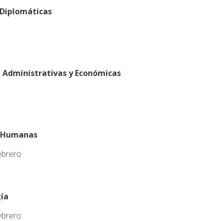
y Diplomáticas
, Administrativas y Económicas
as Humanas
febrero
gía
febrero