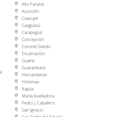
Alto Paraná
Asunción
Caacupé
Caaguazú
Carapeguá
Concepción
Coronel Oviedo
Encarnación
Guairá
Guarambaré
í,
Hernandarias
Hohenau
Itapúa
María Auxiliadora
Pedro J. Caballero
San Ignacio
San Pedro del Paraná