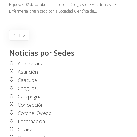
C
El jueves 02 de octubre, dio inicio el I Congreso de Estudiantes de
Enfermería, organizado por la Sociedad Científica de…
E
I
Noticias por Sedes
Alto Paraná
Asunción
Caacupé
Caaguazú
Carapeguá
Concepción
Coronel Oviedo
Encarnación
Guairá