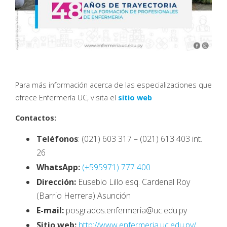
Para más información acerca de las especializaciones que
ofrece Enfermería UC, visita el
sitio web
Contactos:
Teléfonos
: (021) 603 317 – (021) 613 403 int.
26
WhatsApp:
(+595971) 777 400
Dirección:
Eusebio Lillo esq. Cardenal Roy
(Barrio Herrera) Asunción
E-mail:
posgrados.enfermeria@uc.edu.py
Sitio web:
http://www.enfermeria.uc.edu.py/