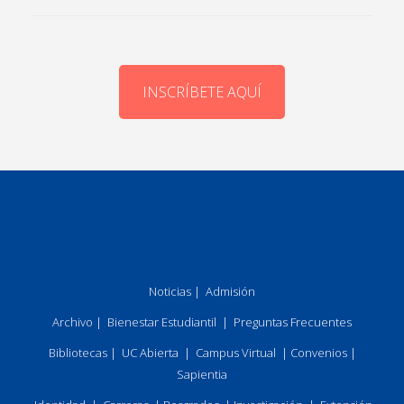
INSCRÍBETE AQUÍ
Noticias
|
Admisión
Archivo
|
Bienestar Estudiantil
|
Preguntas Frecuentes
Bibliotecas
|
UC Abierta
|
Campus Virtual
|
Convenios
|
Sapientia