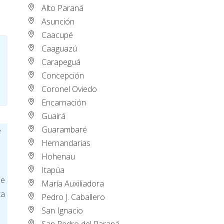
Alto Paraná
Asunción
Caacupé
Caaguazú
Carapeguá
Concepción
Coronel Oviedo
Encarnación
Guairá
Guarambaré
e
Hernandarias
Hohenau
Itapúa
de
María Auxiliadora
ta
Pedro J. Caballero
San Ignacio
San Pedro del Paraná