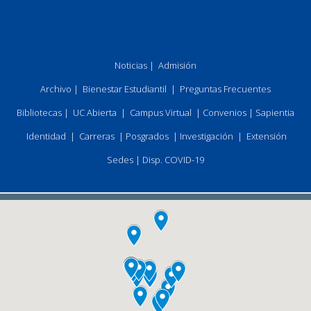
Noticias
|
Admisión
Archivo
|
Bienestar Estudiantil
|
Preguntas Frecuentes
Bibliotecas
|
UC Abierta
|
Campus Virtual
|
Convenios
|
Sapientia
Identidad
|
Carreras
|
Posgrados
|
Investigación
|
Extensión
Sedes
|
Disp. COVID-19