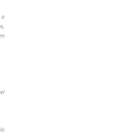
 a
s,
en
el
lo