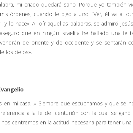
alabra, mi criado quedará sano. Porque yo también vi
is órdenes; cuando le digo a uno: ‘¡Ve!’, él va; al otr
to!’, y lo hace». Al oír aquellas palabras, se admiró Jesús
 aseguro que en ningún israelita he hallado una fe t
vendrán de oriente y de occidente y se sentarán c
e los cielos».
Evangelio
es en mi casa…» Siempre que escuchamos y que se n
referencia a la fe del centurión con la cual se ganó 
nos centremos en la actitud necesaria para tener una 