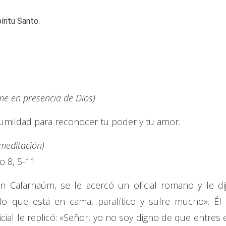
íritu Santo.
e en presencia de Dios)
humildad para reconocer tu poder y tu amor.
 meditación)
o 8, 5-11
n Cafarnaúm, se le acercó un oficial romano y le dij
o que está en cama, paralítico y sufre mucho». Él 
icial le replicó: «Señor, yo no soy digno de que entres 