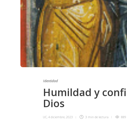
Identidad
Humildad y confi
Dios
UC
,
4 diciembre, 2023
3 min
de lectura
889