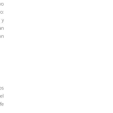
vo
o:
 y
an
on
os
el
fe