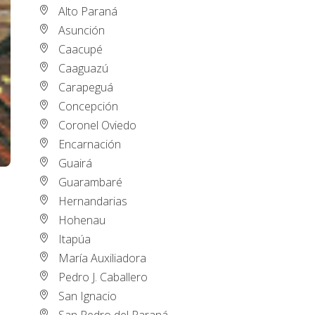
Alto Paraná
Asunción
Caacupé
Caaguazú
Carapeguá
Concepción
Coronel Oviedo
Encarnación
Guairá
Guarambaré
Hernandarias
Hohenau
Itapúa
María Auxiliadora
Pedro J. Caballero
San Ignacio
San Pedro del Paraná