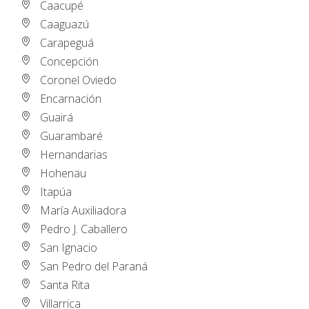
Caacupé
Caaguazú
Carapeguá
Concepción
Coronel Oviedo
Encarnación
Guairá
Guarambaré
Hernandarias
Hohenau
Itapúa
María Auxiliadora
Pedro J. Caballero
San Ignacio
San Pedro del Paraná
Santa Rita
Villarrica