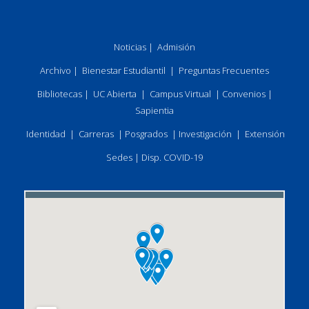
Noticias
|
Admisión
Archivo
|
Bienestar Estudiantil
|
Preguntas Frecuentes
Bibliotecas
|
UC Abierta
|
Campus Virtual
|
Convenios
|
Sapientia
Identidad
|
Carreras
|
Posgrados
|
Investigación
|
Extensión
Sedes
|
Disp. COVID-19