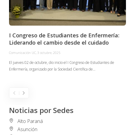
I Congreso de Estudiantes de Enfermería:
Liderando el cambio desde el cuidado
Comunicación UC
,
3 octubre, 2025
C
El jueves 02 de octubre, dio inicio el I Congreso de Estudiantes de
Enfermería, organizado por la Sociedad Científica de…
E
I
Noticias por Sedes
Alto Paraná
Asunción