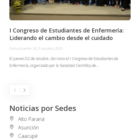
I Congreso de Estudiantes de Enfermería:
Liderando el cambio desde el cuidado
Comunicación UC
,
3 octubre, 2025
C
El jueves 02 de octubre, dio inicio el I Congreso de Estudiantes de
Enfermería, organizado por la Sociedad Científica de…
E
I
Noticias por Sedes
Alto Paraná
Asunción
Caacupé