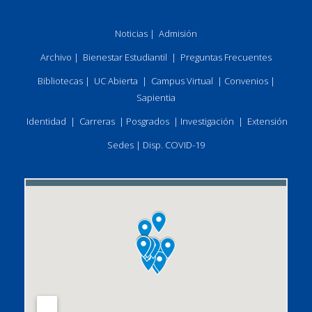
Noticias
|
Admisión
Archivo
|
Bienestar Estudiantil
|
Preguntas Frecuentes
Bibliotecas
|
UC Abierta
|
Campus Virtual
|
Convenios
|
Sapientia
Identidad
|
Carreras
|
Posgrados
|
Investigación
|
Extensión
Sedes
|
Disp. COVID-19